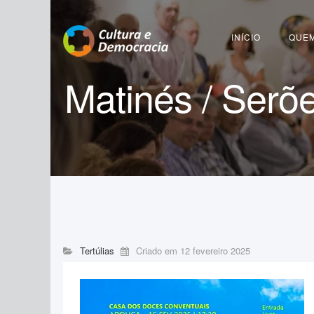
Pesquisar...
INÍCIO
QUE
Matinés / Serõ
Tertúlias
Criado em 12 fevereiro 2025