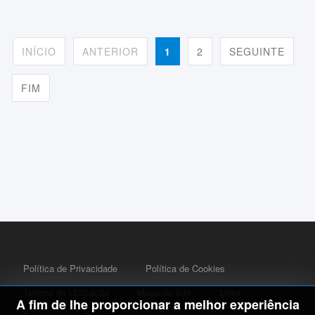
INÍCIO
ANTERIOR
1
2
SEGUINTE
FIM
Política de Privacidade
Política de Cookies
Termos de Utilização
Mapa do Site
Links
A fim de lhe proporcionar a melhor experiência